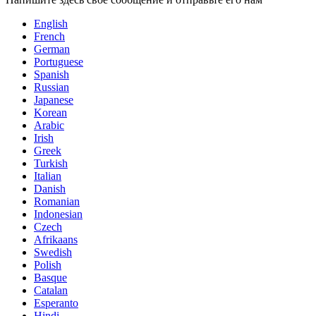
English
French
German
Portuguese
Spanish
Russian
Japanese
Korean
Arabic
Irish
Greek
Turkish
Italian
Danish
Romanian
Indonesian
Czech
Afrikaans
Swedish
Polish
Basque
Catalan
Esperanto
Hindi