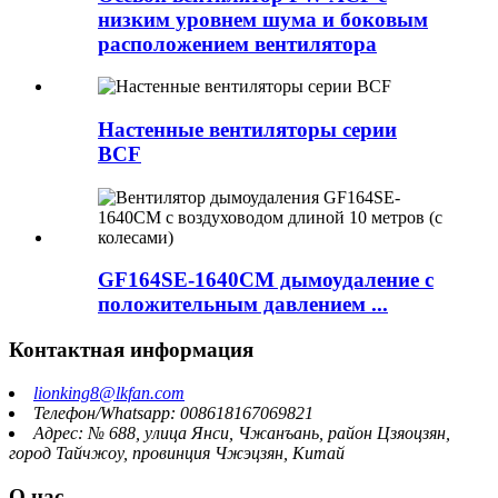
низким уровнем шума и боковым
расположением вентилятора
Настенные вентиляторы серии
BCF
GF164SE-1640CM дымоудаление с
положительным давлением ...
Контактная информация
lionking8@lkfan.com
Телефон/Whatsapp: 008618167069821
Адрес: № 688, улица Янси, Чжанъань, район Цзяоцзян,
город Тайчжоу, провинция Чжэцзян, Китай
О нас